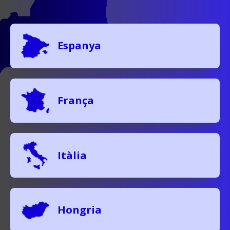
Espanya
França
Itàlia
Hongria